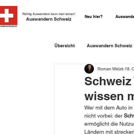
Richtig Auswandern kann man lernen!
Neu hier?
Auswande
Auswandern Schweiz
Übersicht
Auswandern Schweiz
Roman Welzk
18. 
Einbürgerung Schweiz
Sch
Schweiz 
wissen 
Schweizer Kurzgeschichten
Wer mit dem Auto in
nicht vorbei: der 
Sch
ermöglicht die Nutz
Ländern mit strecken