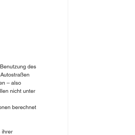
e Benutzung des 
 Autostraßen 
en – also 
en nicht unter 
onen berechnet 
ihrer 