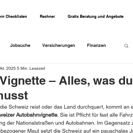
rn Checklisten
Rechner
Gratis Beratung und Angebote
Jobsuche
Versicherungen
Finanzen
Okt. 2025
5 Min. Lesezeit
weizer Firmenportraits
Schweizer Küche
Vignette – Alles, was du
musst
Erfahrungsberichte
 die Schweiz reist oder das Land durchquert, kommt an
weizer Autobahnvignette
. Sie ist Pflicht für fast alle Fah
ung der Nationalstraßen und Autobahnen. Im Gegensatz 
bezogener Maut setzt die Schweiz auf ein pauschales Ja