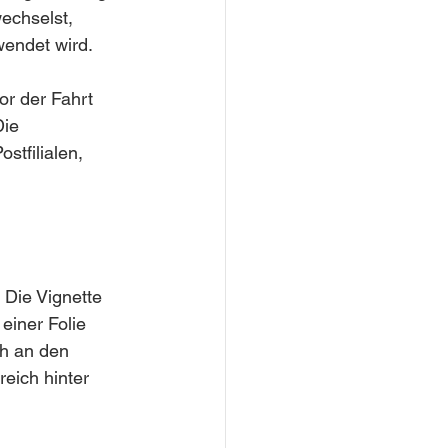
echselst, 
wendet wird.
or der Fahrt 
ie 
stfilialen, 
 Die Vignette 
einer Folie 
ch an den 
eich hinter 