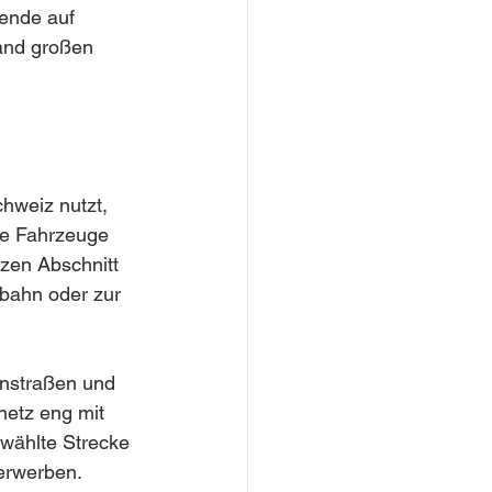
sende auf 
and großen 
hweiz nutzt, 
che Fahrzeuge 
zen Abschnitt 
obahn oder zur 
enstraßen und 
netz eng mit 
ewählte Strecke 
 erwerben.