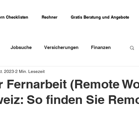
rn Checklisten
Rechner
Gratis Beratung und Angebote
Jobsuche
Versicherungen
Finanzen
kt. 2023
2 Min. Lesezeit
weizer Firmenportraits
Schweizer Küche
r Fernarbeit (Remote Wo
eiz: So finden Sie Remo
Erfahrungsberichte