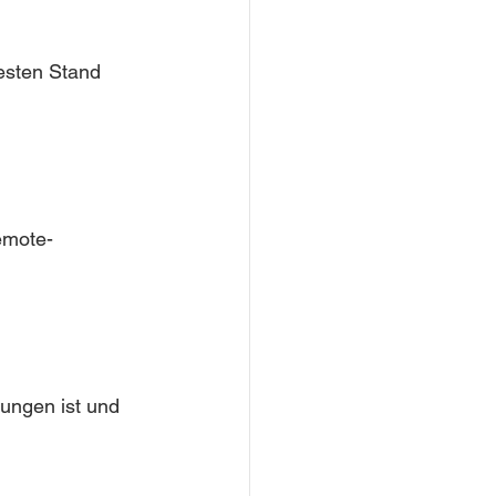
uesten Stand 
emote-
kungen ist und 