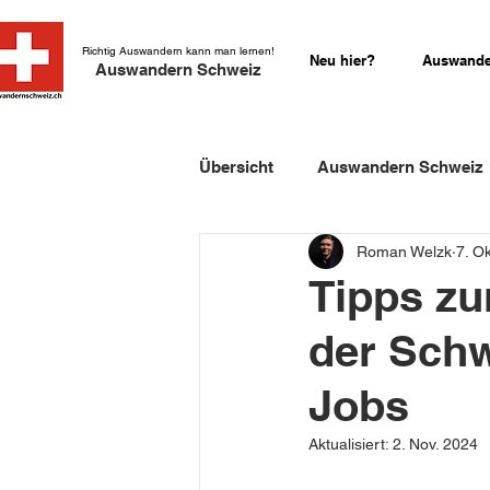
Richtig Auswandern kann man lernen!
Neu hier?
Auswande
Auswandern Schweiz
Übersicht
Auswandern Schweiz
Roman Welzk
7. O
Einbürgerung Schweiz
Sch
Tipps zu
der Schw
Schweizer Kurzgeschichten
Jobs
Aktualisiert:
2. Nov. 2024