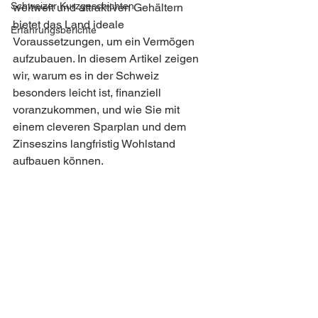
Schweizer Kurzgeschichten
weltweit und attraktiven Gehältern 
bietet das Land ideale 
Erfahrungsberichte
Voraussetzungen, um ein Vermögen 
aufzubauen. In diesem Artikel zeigen 
wir, warum es in der Schweiz 
besonders leicht ist, finanziell 
voranzukommen, und wie Sie mit 
einem cleveren Sparplan und dem 
Zinseszins langfristig Wohlstand 
aufbauen können.