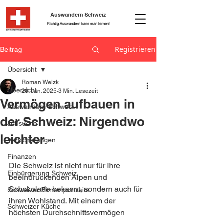
Auswandern Schweiz
Richtig Auswandern kann man lernen!
Registrieren
Beitrag
Übersicht
Roman Welzk
Übersicht
20. Jan. 2025
3 Min. Lesezeit
Vermögen aufbauen in
Auswandern Schweiz
der Schweiz: Nirgendwo
Jobsuche
leichter
Versicherungen
Finanzen
Die Schweiz ist nicht nur für ihre 
Einbürgerung Schweiz
beeindruckenden Alpen und 
Schokolade bekannt, sondern auch für 
Schweizer Firmenportraits
ihren Wohlstand. Mit einem der 
Schweizer Küche
höchsten Durchschnittsvermögen 