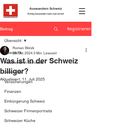
Auswandern Schweiz
Richtig Auswandern kann man lernen!
Registrieren
Beitrag
Übersicht
Roman Welzk
Übersicht
29. Okt. 2024
3 Min. Lesezeit
Was ist in der Schweiz
Auswandern Schweiz
billiger?
Jobsuche
Aktualisiert:
11. Juli 2025
Versicherungen
Finanzen
Einbürgerung Schweiz
Schweizer Firmenportraits
Schweizer Küche