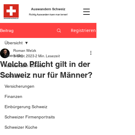
Auswandern Schweiz
Richtig Auswandern kann man lernen!
Registrieren
Beitrag
Übersicht
Roman Welzk
Übersicht
3. Sept. 2023
2 Min. Lesezeit
Welche Pflicht gilt in der
Auswandern Schweiz
Schweiz nur für Männer?
Jobsuche
Versicherungen
Finanzen
Einbürgerung Schweiz
Schweizer Firmenportraits
Schweizer Küche