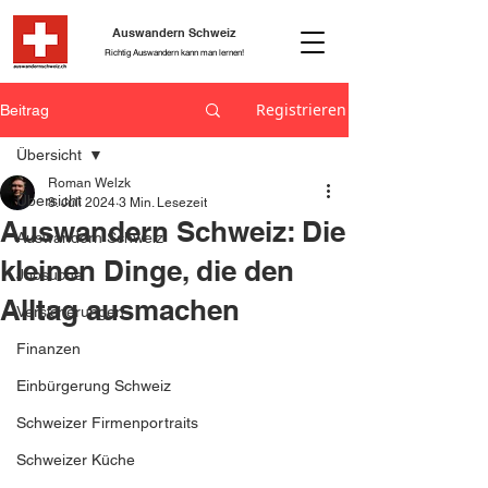
Auswandern Schweiz
Richtig Auswandern kann man lernen!
Registrieren
Beitrag
Übersicht
Roman Welzk
Übersicht
8. Juli 2024
3 Min. Lesezeit
Auswandern Schweiz: Die
Auswandern Schweiz
kleinen Dinge, die den
Jobsuche
Alltag ausmachen
Versicherungen
Finanzen
Einbürgerung Schweiz
Schweizer Firmenportraits
Schweizer Küche