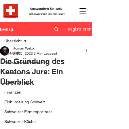
Auswandern Schweiz
Richtig Auswandern kann man lernen!
Registrieren
Beitrag
Übersicht
Roman Welzk
Übersicht
3. Sept. 2023
2 Min. Lesezeit
Die Gründung des
Auswandern Schweiz
Kantons Jura: Ein
Jobsuche
Überblick
Versicherungen
Finanzen
Einbürgerung Schweiz
Schweizer Firmenportraits
Schweizer Küche