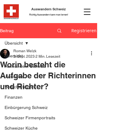
Auswandern Schweiz
Richtig Auswandern kann man lernen!
Registrieren
Beitrag
Übersicht
Roman Welzk
Übersicht
3. Sept. 2023
2 Min. Lesezeit
Worin besteht die
Auswandern Schweiz
Aufgabe der Richterinnen
Jobsuche
und Richter?
Versicherungen
Finanzen
Einbürgerung Schweiz
Schweizer Firmenportraits
Schweizer Küche