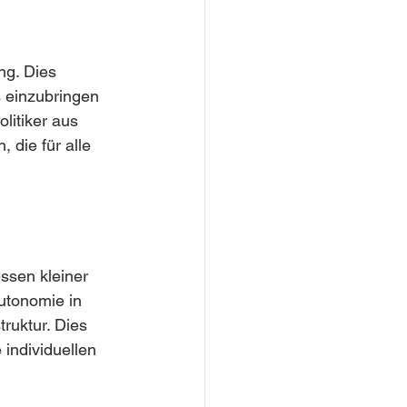
ng. Dies 
s einzubringen 
litiker aus 
die für alle 
ssen kleiner 
utonomie in 
ruktur. Dies 
individuellen 