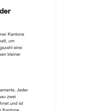
der 
iner Kantone 
elt, um 
gszahl eine 
sen kleiner 
aments. Jeder 
nau zwei 
hnet und ist 
r Kantone.