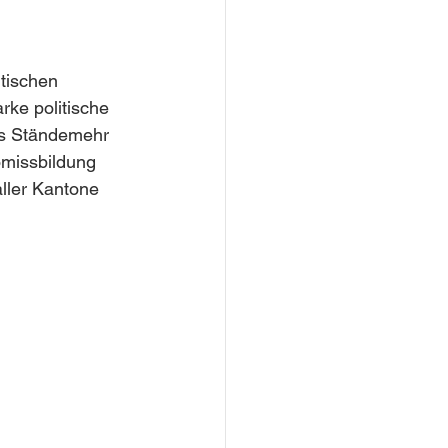
itischen 
rke politische 
s Ständemehr 
omissbildung 
aller Kantone 