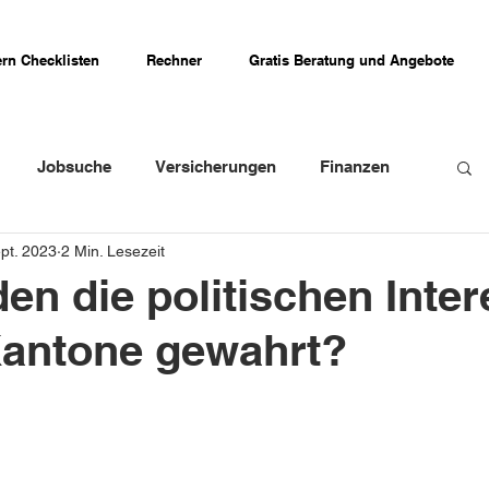
rn Checklisten
Rechner
Gratis Beratung und Angebote
Jobsuche
Versicherungen
Finanzen
ept. 2023
2 Min. Lesezeit
weizer Firmenportraits
Schweizer Küche
en die politischen Inte
Kantone gewahrt?
Erfahrungsberichte