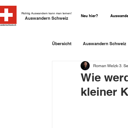
Richtig Auswandern kann man lernen!
Neu hier?
Auswande
Auswandern Schweiz
Übersicht
Auswandern Schweiz
Roman Welzk
3. S
Einbürgerung Schweiz
Sch
Wie werd
kleiner 
Schweizer Kurzgeschichten