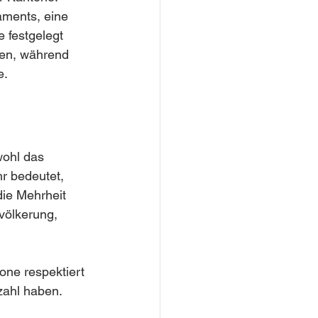
ments, eine 
 festgelegt 
ben, während 
e.
ohl das 
r bedeutet, 
ie Mehrheit 
völkerung, 
one respektiert 
zahl haben.