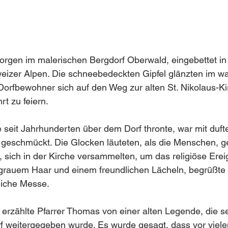
orgen im malerischen Bergdorf Oberwald, eingebettet in 
eizer Alpen. Die schneebedeckten Gipfel glänzten im w
 Dorfbewohner sich auf den Weg zur alten St. Nikolaus-K
rt zu feiern.
ie seit Jahrhunderten über dem Dorf thronte, war mit du
eschmückt. Die Glocken läuteten, als die Menschen, gek
n, sich in der Kirche versammelten, um das religiöse Ereig
 grauem Haar und einem freundlichen Lächeln, begrüßte 
liche Messe.
erzählte Pfarrer Thomas von einer alten Legende, die se
f weitergegeben wurde. Es wurde gesagt, dass vor viele