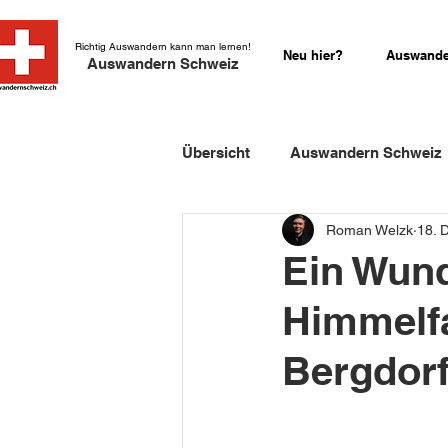
Richtig Auswandern kann man lernen!
Neu hier?
Auswande
Auswandern Schweiz
Übersicht
Auswandern Schweiz
Roman Welzk
18. 
Einbürgerung Schweiz
Sch
Ein Wund
Himmelfa
Schweizer Kurzgeschichten
Bergdor