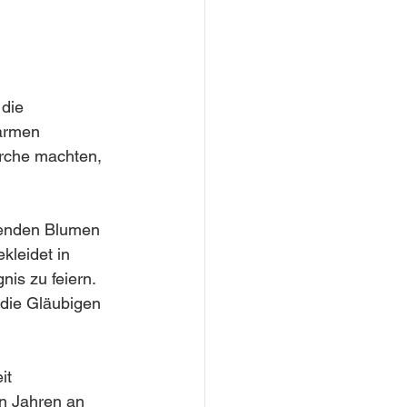
die 
armen 
irche machten, 
ftenden Blumen 
leidet in 
nis zu feiern. 
die Gläubigen 
it 
n Jahren an 