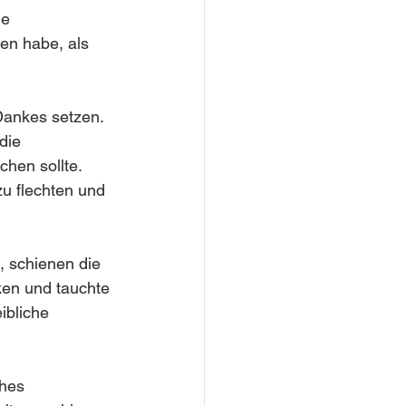
e 
en habe, als 
Dankes setzen. 
die 
hen sollte. 
u flechten und 
 schienen die 
ken und tauchte 
ibliche 
ches 