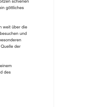
itzen schienen 
n göttliches 
 weit über die 
u besuchen und 
besonderen 
 Quelle der 
 einem 
nd des 