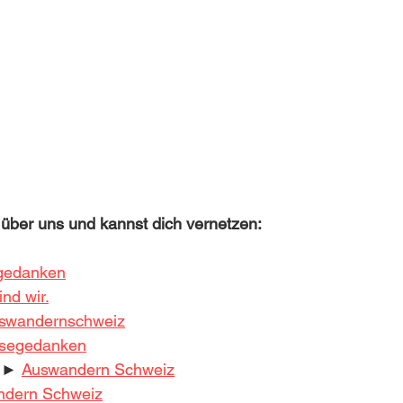
 über uns und kannst dich vernetzen:
gedanken
nd wir.
wandernschweiz
segedanken
►► 
Auswandern Schweiz
ndern Schweiz