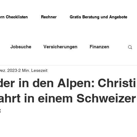
rn Checklisten
Rechner
Gratis Beratung und Angebote
Jobsuche
Versicherungen
Finanzen
Dez. 2023
2 Min. Lesezeit
weizer Firmenportraits
Schweizer Küche
er in den Alpen: Christi
hrt in einem Schweizer
Erfahrungsberichte
f