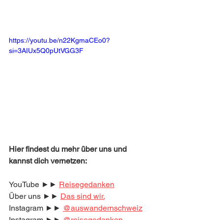
https://youtu.be/n22KgmaCEo0?
si=3AIUx5Q0pUtVGG3F
Hier findest du mehr über uns und 
kannst dich vernetzen:
YouTube ►► 
Reisegedanken
Über uns ►► 
Das sind wir.
Instagram ►► 
@auswandernschweiz
Instagram ►► 
@reisegedanken