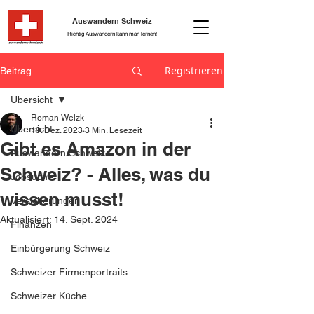
Auswandern Schweiz
Richtig Auswandern kann man lernen!
Registrieren
Beitrag
Übersicht
Roman Welzk
Übersicht
19. Dez. 2023
3 Min. Lesezeit
Gibt es Amazon in der
Auswandern Schweiz
Schweiz? - Alles, was du
Jobsuche
wissen musst!
Versicherungen
Aktualisiert:
14. Sept. 2024
Finanzen
Einbürgerung Schweiz
Schweizer Firmenportraits
Schweizer Küche