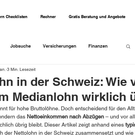
rn Checklisten
Rechner
Gratis Beratung und Angebote
Jobsuche
Versicherungen
Finanzen
Jan.
3 Min. Lesezeit
weizer Firmenportraits
Schweizer Küche
hn in der Schweiz: Wie v
om Medianlohn wirklich 
Erfahrungsberichte
nnt für hohe Bruttolöhne. Doch entscheidend für den Allta
ondern das 
Nettoeinkommen nach Abzügen
 – und vor a
hlich übrig bleibt. Dieser Artikel zeigt anhand eines 
typ
ich der Nettolohn in der Schweiz zusammensetzt und wie 