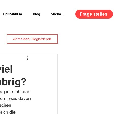
Frage stellen
Onlinekurse
Blog
Suche...
Anmelden/ Registrieren
iel
übrig?
g ist nicht das 
llem, was davon 
ischen 
sich die 