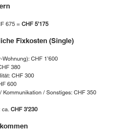
ern
F 675 = 
CHF 5’175
iche Fixkosten (Single)
r-Wohnung): CHF 1’600
CHF 380
lität: CHF 300
CHF 600
/ Kommunikation / Sonstiges: CHF 350
:
 ca. 
CHF 3’230
inkommen