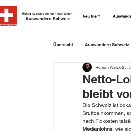
Richtig Auswandern kann man lernen!
Neu hier?
Auswande
Auswandern Schweiz
Übersicht
Auswandern Schweiz
Roman Welzk
25. 
Einbürgerung Schweiz
Sch
Netto-Lo
bleibt v
Schweizer Kurzgeschichten
Die Schweiz ist beka
Bruttoeinkommen, s
nach Fixkosten tatsäc
Medianlohns
, wie s