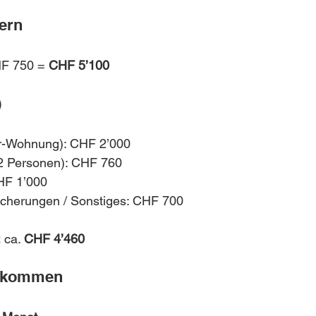
ern
F 750 = 
CHF 5’100
)
r-Wohnung): CHF 2’000
2 Personen): CHF 760
HF 1’000
sicherungen / Sonstiges: CHF 700
:
 ca. 
CHF 4’460
inkommen