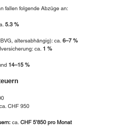
n fallen folgende Abzüge an:
a. 
5.3 %
BVG, altersabhängig): ca. 
6–7 %
lversicherung: ca. 
1 %
und 
14–15 %
teuern
00
 ca. CHF 950
uern:
 ca. 
CHF 5’850 pro Monat