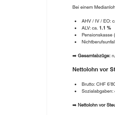
Bei einem Medianloh
AHV / IV / EO: c
ALV: ca. 
1.1 %
Pensionskasse (
Nichtberufsunfal
➡️ 
Gesamtabzüge:
 r
Nettolohn vor S
Brutto: CHF 6’8
Sozialabgaben:
➡️ 
Nettolohn vor Ste