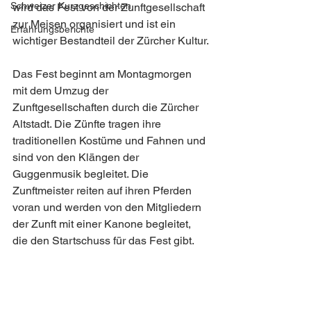
Schweizer Kurzgeschichten
wird das Fest von der Zunftgesellschaft 
zur Meisen organisiert und ist ein 
Erfahrungsberichte
wichtiger Bestandteil der Zürcher Kultur.
Das Fest beginnt am Montagmorgen 
mit dem Umzug der 
Zunftgesellschaften durch die Zürcher 
Altstadt. Die Zünfte tragen ihre 
traditionellen Kostüme und Fahnen und 
sind von den Klängen der 
Guggenmusik begleitet. Die 
Zunftmeister reiten auf ihren Pferden 
voran und werden von den Mitgliedern 
der Zunft mit einer Kanone begleitet, 
die den Startschuss für das Fest gibt.