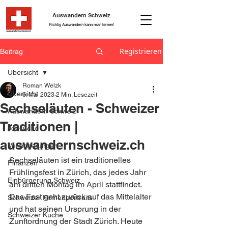
Auswandern Schweiz
Richtig Auswandern kann man lernen!
Registrieren
Beitrag
Übersicht
Roman Welzk
Übersicht
6. Mai 2023
2 Min. Lesezeit
Sechseläuten - Schweizer
Auswandern Schweiz
Traditionen |
Jobsuche
auswandernschweiz.ch
Versicherungen
Sechseläuten ist ein traditionelles 
Finanzen
Frühlingsfest in Zürich, das jedes Jahr 
Einbürgerung Schweiz
am dritten Montag im April stattfindet. 
Das Fest geht zurück auf das Mittelalter 
Schweizer Firmenportraits
und hat seinen Ursprung in der 
Schweizer Küche
Zunftordnung der Stadt Zürich. Heute 