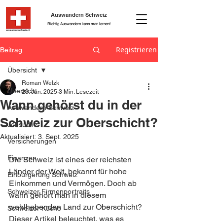
Auswandern Schweiz
Richtig Auswandern kann man lernen!
Registrieren
Beitrag
Übersicht
Roman Welzk
Übersicht
23. Jan. 2025
3 Min. Lesezeit
Wann gehörst du in der
Auswandern Schweiz
Schweiz zur Oberschicht?
Jobsuche
Aktualisiert:
3. Sept. 2025
Versicherungen
Finanzen
Die Schweiz ist eines der reichsten 
Länder der Welt, bekannt für hohe 
Einbürgerung Schweiz
Einkommen und Vermögen. Doch ab 
Schweizer Firmenportraits
wann gehört man in diesem 
wohlhabenden Land zur Oberschicht? 
Schweizer Küche
Dieser Artikel beleuchtet, was es 