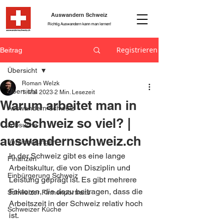
Auswandern Schweiz
Richtig Auswandern kann man lernen!
Registrieren
Beitrag
Übersicht
Roman Welzk
Übersicht
1. Mai 2023
2 Min. Lesezeit
Warum arbeitet man in
Auswandern Schweiz
der Schweiz so viel? |
Jobsuche
auswandernschweiz.ch
Versicherungen
In der Schweiz gibt es eine lange 
Finanzen
Arbeitskultur, die von Disziplin und 
Einbürgerung Schweiz
Leistung geprägt ist. Es gibt mehrere 
Faktoren, die dazu beitragen, dass die 
Schweizer Firmenportraits
Arbeitszeit in der Schweiz relativ hoch 
Schweizer Küche
ist.