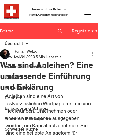
Auswandern Schweiz
Richtig Auswandern kann man lernen!
Registrieren
Beitrag
Übersicht
Roman Welzk
Übersicht
14. Mai 2023
5 Min. Lesezeit
Was sind Anleihen? Eine
Auswandern Schweiz
umfassende Einführung
Jobsuche
und Erklärung
Versicherungen
Anleihen sind eine Art von 
Finanzen
festverzinslichen Wertpapieren, die von 
Einbürgerung Schweiz
Regierungen, Unternehmen oder 
anderen Institutionen ausgegeben 
Schweizer Firmenportraits
werden, um Kapital aufzunehmen. Sie 
Schweizer Küche
sind eine beliebte Anlageform für 