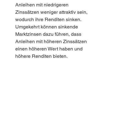
Anleihen mit niedrigeren 
Zinssätzen weniger attraktiv sein, 
wodurch ihre Renditen sinken. 
Umgekehrt können sinkende 
Marktzinsen dazu führen, dass 
Anleihen mit höheren Zinssätzen 
einen höheren Wert haben und 
höhere Renditen bieten.
Es ist wichtig zu beachten, dass die 
Renditen von Anleihen auch von 
anderen Faktoren wie Inflation, 
Währungsschwankungen und 
makroökonomischen Bedingungen 
beeinflusst werden können.
Fazit:
Anleihen sind eine wichtige 