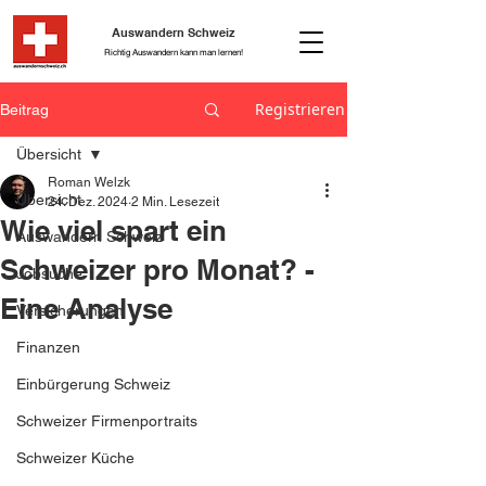
Auswandern Schweiz
Richtig Auswandern kann man lernen!
Registrieren
Beitrag
Übersicht
Roman Welzk
Übersicht
24. Dez. 2024
2 Min. Lesezeit
Wie viel spart ein
Auswandern Schweiz
Schweizer pro Monat? -
Jobsuche
Eine Analyse
Versicherungen
Finanzen
Einbürgerung Schweiz
Schweizer Firmenportraits
Schweizer Küche