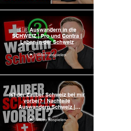
🇨🇭 Auswandern in die
SCHWEIZ | Pro und Contra |
Leben in der Schweiz
Video abspielen
Ist der Zauber Schweiz bei mir
vorbei? | Nachteile
Auswandern Schweiz |
auswandernschweiz.ch
Video abspielen