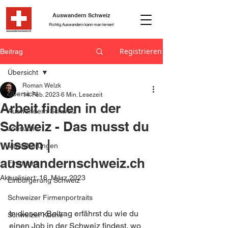
Auswandern Schweiz
Richtig Auswandern kann man lernen!
Registrieren
Beitrag
Übersicht
Roman Welzk
Übersicht
14. Feb. 2023
6 Min. Lesezeit
Arbeit finden in der
Auswandern Schweiz
Schweiz - Das musst du
Jobsuche
wissen |
Versicherungen
auswandernschweiz.ch
Finanzen
Aktualisiert:
16. März 2023
Einbürgerung Schweiz
Schweizer Firmenportraits
In diesem Beitrag erfährst du wie du 
Schweizer Küche
einen Job in der Schweiz findest, wo 