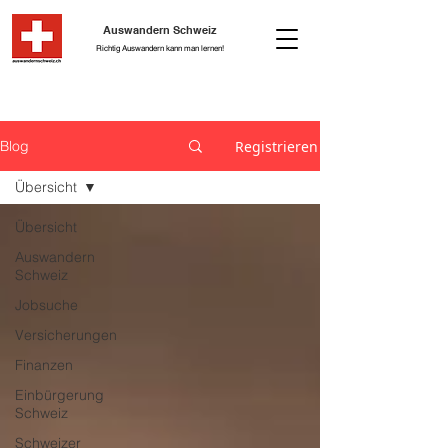
Auswandern Schweiz
Richtig Auswandern kann man lernen!
Registrieren
Blog
Übersicht
Übersicht
Auswandern
Schweiz
Jobsuche
Versicherungen
Finanzen
Einbürgerung
Schweiz
Schweizer