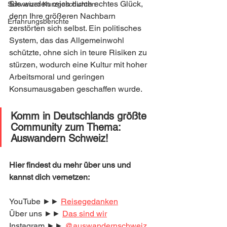
Sie wurden reich durch echtes Glück, 
Schweizer Kurzgeschichten
denn Ihre größeren Nachbarn 
Erfahrungsberichte
zerstörten sich selbst. Ein politisches 
System, das das Allgemeinwohl 
schützte, ohne sich in teure Risiken zu 
stürzen, wodurch eine Kultur mit hoher 
Arbeitsmoral und geringen 
Konsumausgaben geschaffen wurde.
Komm in Deutschlands größte 
Community zum Thema: 
Auswandern Schweiz! 
Hier findest du mehr über uns und 
kannst dich vernetzen:
YouTube ►► 
Reisegedanken
Über uns ►► 
Das sind wir
Instagram ►► 
@auswandernschweiz