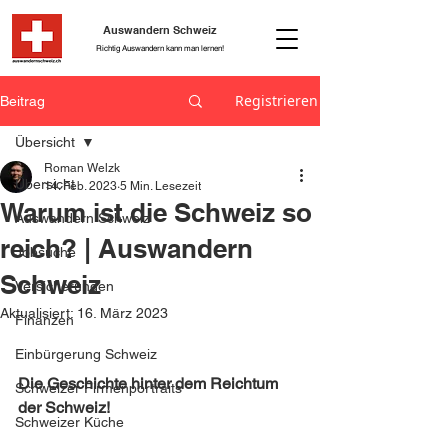
Auswandern Schweiz
Richtig Auswandern kann man lernen!
Registrieren
Beitrag
Übersicht
Roman Welzk
Übersicht
14. Feb. 2023
5 Min. Lesezeit
Warum ist die Schweiz so
Auswandern Schweiz
reich? | Auswandern
Jobsuche
Schweiz
Versicherungen
Aktualisiert:
16. März 2023
Finanzen
Einbürgerung Schweiz
Die Geschichte hinter dem Reichtum 
Schweizer Firmenportraits
der Schweiz!
Schweizer Küche