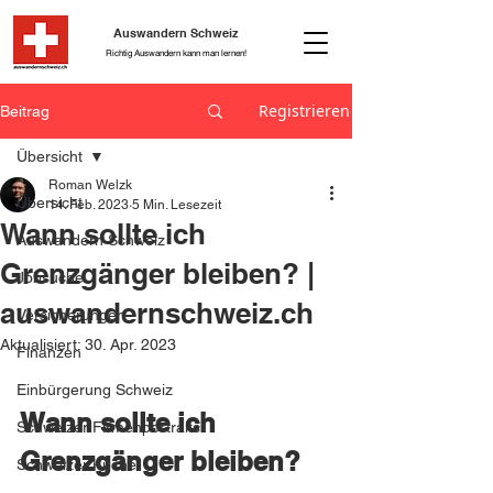
Auswandern Schweiz
Richtig Auswandern kann man lernen!
Registrieren
Beitrag
Übersicht
Roman Welzk
Übersicht
14. Feb. 2023
5 Min. Lesezeit
Wann sollte ich
Auswandern Schweiz
Grenzgänger bleiben? |
Jobsuche
auswandernschweiz.ch
Versicherungen
Aktualisiert:
30. Apr. 2023
Finanzen
Einbürgerung Schweiz
Wann sollte ich 
Schweizer Firmenportraits
Grenzgänger bleiben?
Schweizer Küche