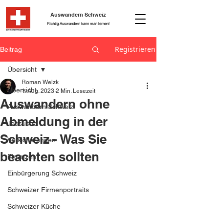
Auswandern Schweiz
Richtig Auswandern kann man lernen!
Registrieren
Beitrag
Übersicht
Roman Welzk
Übersicht
1. Aug. 2023
2 Min. Lesezeit
Auswandern ohne
Auswandern Schweiz
Abmeldung in der
Jobsuche
Schweiz - Was Sie
Versicherungen
beachten sollten
Finanzen
Einbürgerung Schweiz
Schweizer Firmenportraits
Schweizer Küche