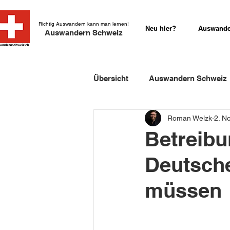
Richtig Auswandern kann man lernen!
Neu hier?
Auswande
Auswandern Schweiz
Übersicht
Auswandern Schweiz
Roman Welzk
2. N
Einbürgerung Schweiz
Sch
Betreibu
Deutsche
Schweizer Kurzgeschichten
müssen