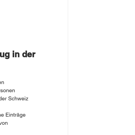
g in der 
en 
rsonen 
 der Schweiz 
e Einträge 
von 