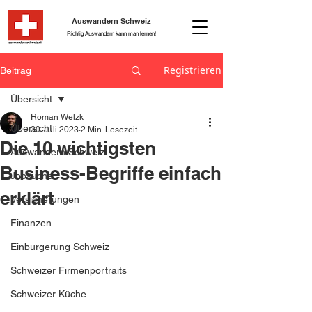
Auswandern Schweiz
Richtig Auswandern kann man lernen!
Registrieren
Beitrag
Übersicht
Roman Welzk
Übersicht
30. Juli 2023
2 Min. Lesezeit
Die 10 wichtigsten
Auswandern Schweiz
Business-Begriffe einfach
Jobsuche
erklärt
Versicherungen
Finanzen
Einbürgerung Schweiz
Schweizer Firmenportraits
Schweizer Küche