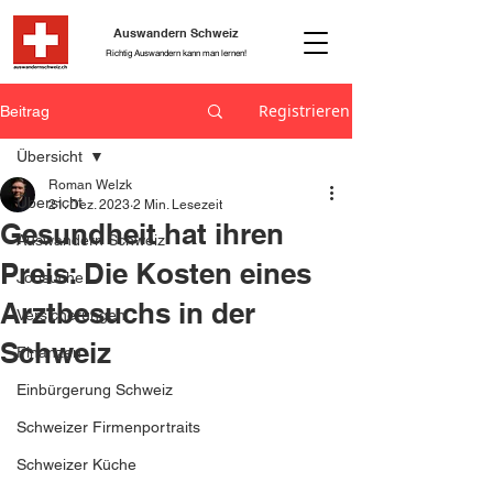
Auswandern Schweiz
Richtig Auswandern kann man lernen!
Registrieren
Beitrag
Übersicht
Roman Welzk
Übersicht
21. Dez. 2023
2 Min. Lesezeit
Gesundheit hat ihren
Auswandern Schweiz
Preis: Die Kosten eines
Jobsuche
Arztbesuchs in der
Versicherungen
Schweiz
Finanzen
Einbürgerung Schweiz
Schweizer Firmenportraits
Schweizer Küche