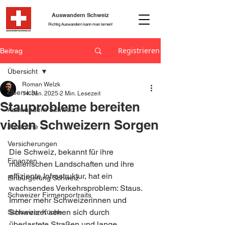
Auswandern Schweiz
Richtig Auswandern kann man lernen!
Registrieren
Beitrag
Übersicht
Roman Welzk
Übersicht
14. Jan. 2025
2 Min. Lesezeit
Stauprobleme bereiten
Auswandern Schweiz
vielen Schweizern Sorgen
Jobsuche
Versicherungen
Die Schweiz, bekannt für ihre 
Finanzen
malerischen Landschaften und ihre 
effiziente Infrastruktur, hat ein 
Einbürgerung Schweiz
wachsendes Verkehrsproblem: Staus. 
Schweizer Firmenportraits
Immer mehr Schweizerinnen und 
Schweizer sehen sich durch 
Schweizer Küche
überlastete Straßen und lange 