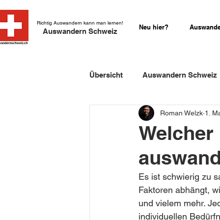
Richtig Auswandern kann man lernen!
Neu hier?
Auswande
Auswandern Schweiz
Übersicht
Auswandern Schweiz
Roman Welzk
1. M
Einbürgerung Schweiz
Sch
Welcher 
auswand
Schweizer Kurzgeschichten
Es ist schwierig zu s
Faktoren abhängt, wi
und vielem mehr. Jed
individuellen Bedürf