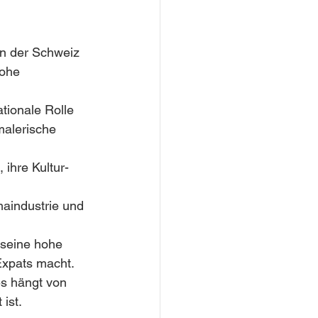
on der Schweiz 
hohe 
tionale Rolle 
malerische 
 ihre Kultur- 
maindustrie und 
 seine hohe 
Expats macht.
es hängt von 
ist.