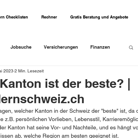
rn Checklisten
Rechner
Gratis Beratung und Angebote
Jobsuche
Versicherungen
Finanzen
ai 2023
2 Min. Lesezeit
weizer Firmenportraits
Schweizer Küche
Kanton ist der beste? |
ernschweiz.ch
Erfahrungsberichte
agen, welcher Kanton in der Schweiz der "beste" ist, da d
e z.B. persönlichen Vorlieben, Lebensstil, Karrieremöglic
er Kanton hat seine Vor- und Nachteile, und es hängt v
nissen ab, welche Region am besten geeignet ist.