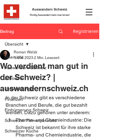
Auswandern Schweiz
Richtig Auswandern kann man lernen!
Registrieren
Beitrag
Übersicht
Roman Welzk
Übersicht
1. Mai 2023
2 Min. Lesezeit
Wo verdient man gut in
Auswandern Schweiz
der Schweiz? |
Jobsuche
auswandernschweiz.ch
Versicherungen
In der Schweiz gibt es verschiedene 
Finanzen
Branchen und Berufe, die gut bezahlt 
Einbürgerung Schweiz
werden. Dazu gehören unter anderem:
Pharma- und Chemieindustrie: Die 
Schweizer Firmenportraits
Schweiz ist bekannt für ihre starke 
Schweizer Küche
Pharma- und Chemieindustrie, die 