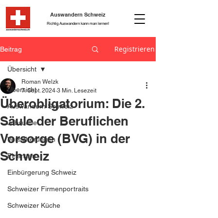
Auswandern Schweiz
Richtig Auswandern kann man lernen!
Registrieren
Beitrag
Übersicht
Roman Welzk
Übersicht
7. Sept. 2024
3 Min. Lesezeit
Überobligatorium: Die 2.
Auswandern Schweiz
Säule der Beruflichen
Jobsuche
Vorsorge (BVG) in der
Versicherungen
Schweiz
Finanzen
Einbürgerung Schweiz
Schweizer Firmenportraits
Schweizer Küche