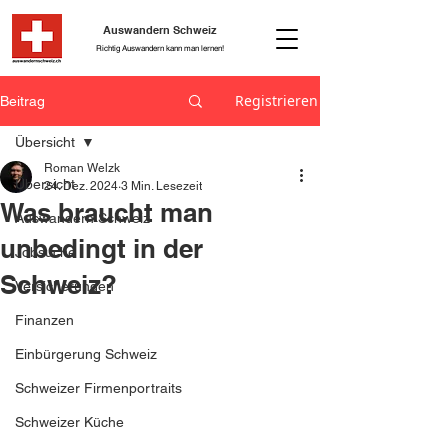
Auswandern Schweiz
Richtig Auswandern kann man lernen!
Registrieren
Beitrag
Übersicht
Roman Welzk
Übersicht
24. Dez. 2024
3 Min. Lesezeit
Was braucht man
Auswandern Schweiz
unbedingt in der
Jobsuche
Schweiz?
Versicherungen
Finanzen
Einbürgerung Schweiz
Schweizer Firmenportraits
Schweizer Küche